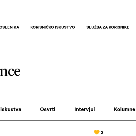
OSLENIKA
KORISNIČKO ISKUSTVO
SLUŽBA ZA KORISNIKE
ence
iskustva
Osvrti
Intervjui
Kolumne
3