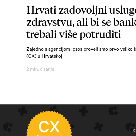
Hrvati zadovoljni uslu
zdravstvu, ali bi se ban
trebali više potruditi
Zajedno s agencijom Ipsos proveli smo prvo veliko i
(CX) u Hrvatskoj
2 min. čitanja
C