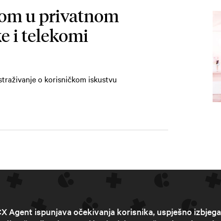
gom u privatnom
ke i telekomi
straživanje o korisničkom iskustvu
X Agent ispunjava očekivanja korisnika, uspješno izbjeg