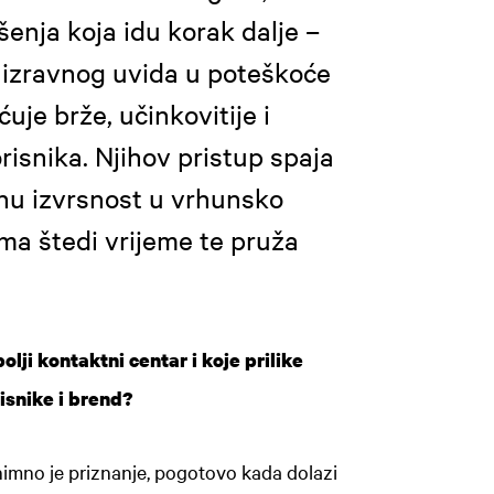
šenja koja idu korak dalje –
 izravnog uvida u poteškoće
uje brže, učinkovitije i
risnika. Njihov pristup spaja
nu izvrsnost u vrhunsko
ima štedi vrijeme te pruža
olji kontaktni centar i koje prilike
isnike i brend?
nimno je priznanje, pogotovo kada dolazi