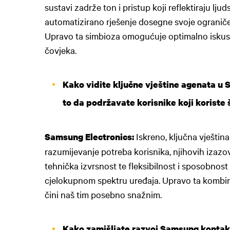
sustavi zadrže ton i pristup koji reflektiraju lju
automatizirano rješenje dosegne svoje ogranič
Upravo ta simbioza omogućuje optimalno iskustv
čovjeka.
Kako vidite ključne vještine agenata u
to da podržavate korisnike koji koriste
Iskreno, ključna vještin
Samsung Electronics:
razumijevanje potreba korisnika, njihovih izazo
tehnička izvrsnost te fleksibilnost i sposobnos
cjelokupnom spektru uređaja. Upravo ta kombinac
čini naš tim posebno snažnim.
Kako zamišljate razvoj Samsung kontak