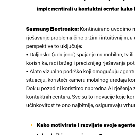
implementirali u kontaktni centar kako b
Kontinuirano uvodimo na
Samsung Electronics:
rješavanje problema čine bržim i intuitivnijim, a
perspektive to uključuje:
• Daljinsko (udaljeno) spajanje na mobilne, tv i
korisnika, radi bržeg i preciznijeg rješavanja p
• Alate vizualne podrške koji omogućuju agentu
situaciju, koristeći kameru mobilnog uređaja ko
Dok u pozadini koristimo napredna AI rješenja z
kontaktnih centara. Sve su to inovacije koje kor
učinkovitost te ono najbitnije, osiguravaju vrhu
Kako motivirate i razvijate svoje agent