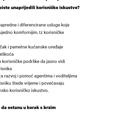
iste unaprijedili korisničko iskustvo?
predne i diferencirane usluge koje
 ujedno komfornijim. Iz korisničke
li čak i pametne kućanske uređaje
oteškoća
 korisničke podrške da jasno vidi
risnika
a razvoj i pomoć agentima i voditeljima
isniku štede vrijeme i povećavaju
nsko korisničko iskustvo.
e da ostanu u korak s brzim