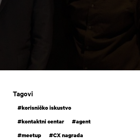
Tagovi
#korisničko iskustvo
#kontaktni centar
#agent
#meetup
#CX nagrada