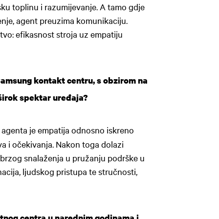
dsku toplinu i razumijevanje. A tamo gdje
enje, agent preuzima komunikaciju.
o: efikasnost stroja uz empatiju
 Samsung kontakt centru, s obzirom na
 širok spektar uređaja?
a agenta je empatija odnosno iskreno
va i očekivanja. Nakon toga dolazi
t brzog snalaženja u pružanju podrške u
ija, ljudskog pristupa te stručnosti,
tnog centra u narednim godinama i