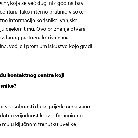
X.hr, koja se već dugi niz godina bavi
centara. Iako interno pratimo visoke
tne informacije korisnika, vanjska
ju cijelom timu. Ovo priznanje otvara
ouzdanog partnera korisnicima –
a, već je i premium iskustvo koje gradi
eđu kontaktnog centra koji
isnike?
a u sposobnosti da se prijeđe očekivano.
odatnu vrijednost kroz diferencirane
je mu u ključnom trenutku uvelike