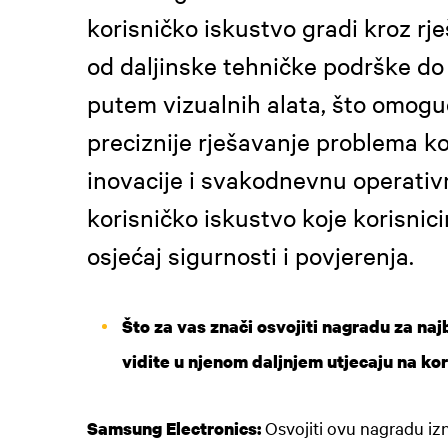
korisničko iskustvo gradi kroz rje
od daljinske tehničke podrške do
putem vizualnih alata, što omoguć
preciznije rješavanje problema ko
inovacije i svakodnevnu operativ
korisničko iskustvo koje korisnic
osjećaj sigurnosti i povjerenja.
Što za vas znači osvojiti nagradu za najb
vidite u njenom daljnjem utjecaju na kor
Osvojiti ovu nagradu iz
Samsung Electronics: