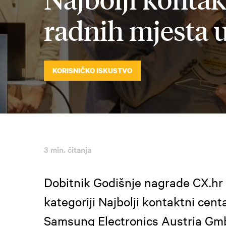
radnih mjesta u
KORISNIČKO ISKUSTVO
3 min. čitanja
Dobitnik Godišnje nagrade CX.hr 
kategoriji Najbolji kontaktni cent
Samsung Electronics Austria Gm