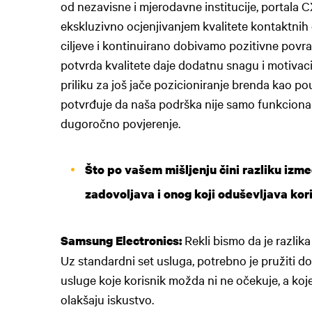
od nezavisne i mjerodavne institucije, portala C
ekskluzivno ocjenjivanjem kvalitete kontaktnih 
ciljeve i kontinuirano dobivamo pozitivne povra
potvrda kvalitete daje dodatnu snagu i motivaci
priliku za još jače pozicioniranje brenda kao p
potvrđuje da naša podrška nije samo funkcionaln
dugoročno povjerenje.
Što po vašem mišljenju čini razliku izm
zadovoljava i onog koji oduševljava kor
Rekli bismo da je razlik
Samsung Electronics:
Uz standardni set usluga, potrebno je pružiti d
usluge koje korisnik možda ni ne očekuje, a ko
olakšaju iskustvo.