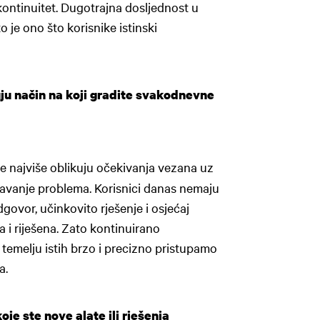
kontinuitet. Dugotrajna dosljednost u
to je ono što korisnike istinski
uju način na koji gradite svakodnevne
e najviše oblikuju očekivanja vezana uz
ešavanje problema. Korisnici danas nemaju
ovor, učinkovito rješenje i osjećaj
a i riješena. Zato kontinuirano
temelju istih brzo i precizno pristupamo
a.
je ste nove alate ili rješenja