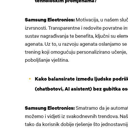
tehnološkim promjenama?
Motivacija, u našem slu
Samsung Electronics:
izvrsnosti. Transparentne i redovite povratne i
sustav nagrađivanja te benefita, ključni su elem
agenata. Uz to, u razvoju agenata oslanjamo s
trening koji omogućuju personalizirano učenje, 
poboljšanje vještina.
Kako balansirate između ljudske podršk
(chatbotovi, AI asistent) bez gubitka o
Smatramo da je automat
Samsung Electronics:
možemo i vidjeti iz svakodnevnih trendova. Naš 
tako da korisnik dobije rješenje što jednostavnij