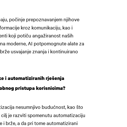
čaju, počinje prepoznavanjem njihove
nformacije kroz komunikaciju, kao i
enti koji potiču angažiranost naših
e na moderne, AI potpomognute alate za
brže usvajanje znanja i kontinuirano
e i automatiziranih rješenja
sobnog pristupa korisnicima?
izacija nesumnjivo budućnost, kao što
cilj je razviti spomenutu automatizaciju
e i brže, a da pri tome automatizirani