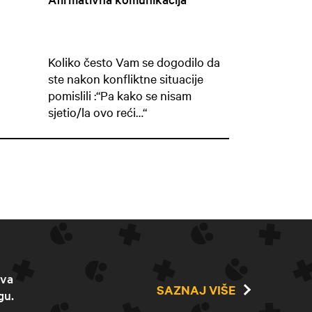
Koliko često Vam se dogodilo da
ste nakon konfliktne situacije
pomislili :“Pa kako se nisam
sjetio/la ovo reći…“
ava
SAZNAJ VIŠE
gu.