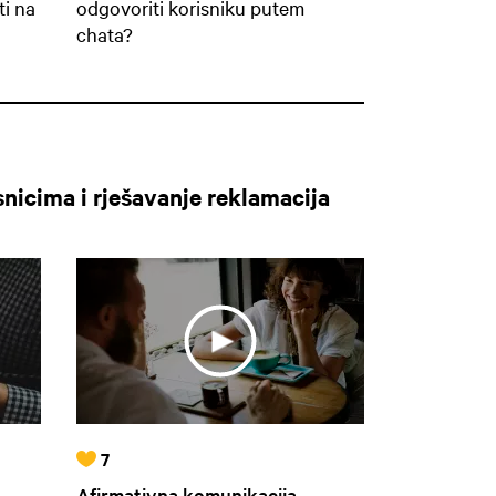
ti na
odgovoriti korisniku putem
chata?
nicima i rješavanje reklamacija
7
Afirmativna komunikacija