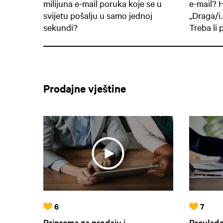
milijuna e-mail poruka koje se u
e-mail? 
svijetu pošalju u samo jednoj
„Draga/i…
sekundi?
Treba li pi
Prodajne vještine
6
7
Priprema za prodaju i
Prevlada