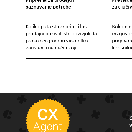
saznavanje potrebe
zaključi
Koliko puta ste zaprimili loš
Kako nas
prodajni poziv ili ste doživjeli da
razgovor
prolazeći gradom vas netko
prigovora
zaustavi i na način koji ...
korisnik
C
v