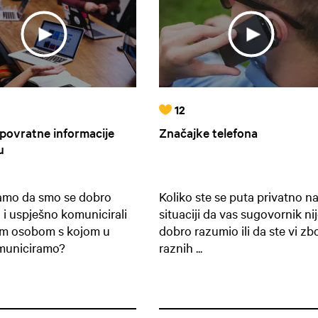
12
povratne informacije
Značajke telefona
u
amo da smo se dobro
Koliko ste se puta privatno na
 i uspješno komunicirali
situaciji da vas sugovornik ni
om osobom s kojom u
dobro razumio ili da ste vi zb
municiramo?
raznih ...