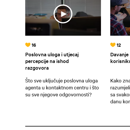
16
12
Poslovna uloga i utjecaj
Davanje 
percepcije na ishod
korisnik
razgovora
Što sve uključuje poslovna uloga
Kako zn
agenta u kontaktnom centru i što
razumjeli
su sve njegove odgovornosti?
sa svak
danu ko