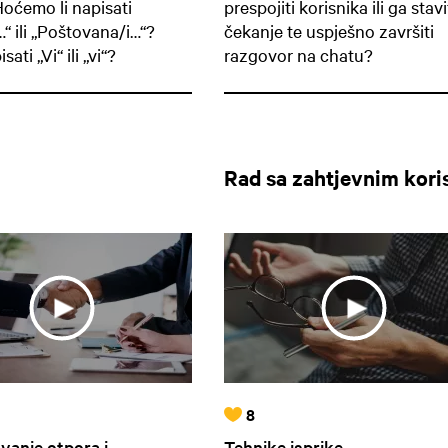
Hoćemo li napisati
prespojiti korisnika ili ga stavi
“ ili „Poštovana/i…“?
čekanje te uspješno završiti
sati „Vi“ ili „vi“?
razgovor na chatu?
Rad sa zahtjevnim koris
8
vanje otpora i
Tehnike isprike