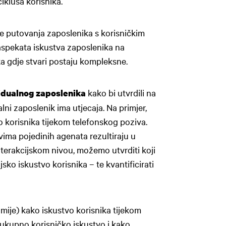
klusa korisnika.
je putovanja zaposlenika s korisničkim
 aspekata iskustva zaposlenika na
a gdje stvari postaju kompleksne.
kako bi utvrdili na
idualnog zaposlenika
lni zaposlenik ima utjecaja. Na primjer,
o korisnika tijekom telefonskog poziva.
tvima pojedinih agenata rezultiraju u
nterakcijskom nivou, možemo utvrditi koji
sko iskustvo korisnika – te kvantificirati
mije) kako iskustvo korisnika tijekom
 ukupno korisničko iskustvo i kako