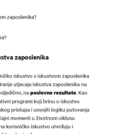
vom zaposlenika?
ka?
kustva zaposlenika
risničko iskustvo s iskustvom zaposlenika
iranje utjecaja iskustva zaposlenika na
osljedično, na
. Kao
poslovne rezultate
ativni programi koji brinu o iskustvu
og pristupa i usvojiti logiku putovanja
načajni momenti u životnom ciklusu
na korisničko iskustvo utvrđuju i