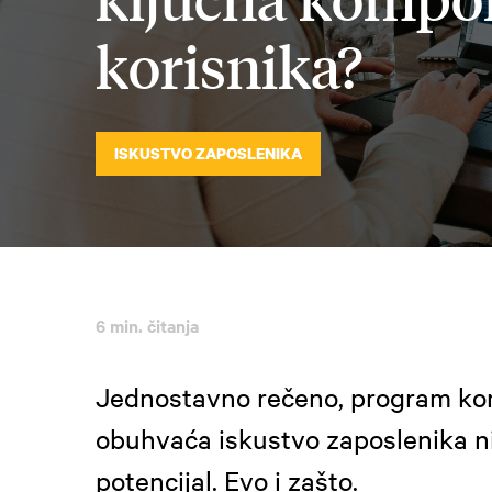
korisnika?
ISKUSTVO ZAPOSLENIKA
6 min. čitanja
Jednostavno rečeno, program kori
obuhvaća iskustvo zaposlenika n
potencijal. Evo i zašto.