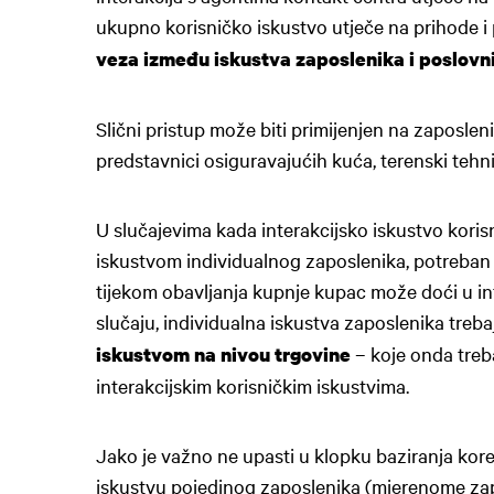
ukupno korisničko iskustvo utječe na prihode i 
veza između iskustva zaposlenika i poslovn
Slični pristup može biti primijenjen na zaposlen
predstavnici osiguravajućih kuća, terenski tehnič
U slučajevima kada interakcijsko iskustvo koris
iskustvom individualnog zaposlenika, potreban j
tijekom obavljanja kupnje kupac može doći u in
slučaju, individualna iskustva zaposlenika trebaj
– koje onda treb
iskustvom na nivou trgovine
interakcijskim korisničkim iskustvima.
Jako je važno ne upasti u klopku baziranja ko
iskustvu pojedinog zaposlenika (mjerenome za