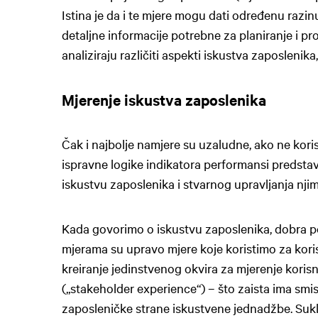
Istina je da i te mjere mogu dati određenu razinu
detaljne informacije potrebne za planiranje i pr
analiziraju različiti aspekti iskustva zaposlenik
Mjerenje iskustva zaposlenika
Čak i najbolje namjere su uzaludne, ako ne kori
ispravne logike indikatora performansi predstav
iskustvu zaposlenika i stvarnog upravljanja njim
Kada govorimo o iskustvu zaposlenika, dobra p
mjerama su upravo mjere koje koristimo za kori
kreiranje jedinstvenog okvira za mjerenje koris
(„stakeholder experience“) – što zaista ima smisl
zaposleničke strane iskustvene jednadžbe. Sukla