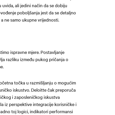
 uvida, ali jedini način da se dobiju
ovođenje poboljšanja jest da se detaljno
a, a ne samo ukupne vrijednosti.
stimo ispravne mjere. Postavljanje
lja razliku između pukog pričanja o
e.
očetna točka u razmišljanju o mogućim
sničko iskustvo. Deloitte čak preporuča
ničkog i zaposleničkog iskustva
a iz perspektive integracije korisničke i
dno toj logici, indikatori performansi