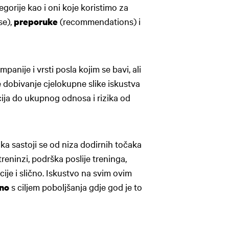
egorije kao i oni koje koristimo za
se),
(recommendations) i
preporuke
panije i vrsti posla kojim se bavi, ali
dobivanje cjelokupne slike iskustva
cija do ukupnog odnosa i rizika od
ka sastoji se od niza dodirnih točaka
 treninzi, podrška poslije treninga,
je i slično. Iskustvo na svim ovim
s ciljem poboljšanja gdje god je to
ano