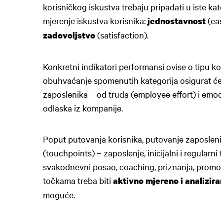
korisničkog iskustva trebaju pripadati u iste kat
mjerenje iskustva korisnika:
(ea
jednostavnost
(satisfaction).
zadovoljstvo
Konkretni indikatori performansi ovise o tipu kom
obuhvaćanje spomenutih kategorija osigurat će 
zaposlenika – od truda (employee effort) i emo
odlaska iz kompanije.
Poput putovanja korisnika, putovanje zaposleni
(touchpoints) – zaposlenje, inicijalni i regularni
svakodnevni posao, coaching, priznanja, promoci
točkama treba biti
aktivno mjereno i analizir
moguće.