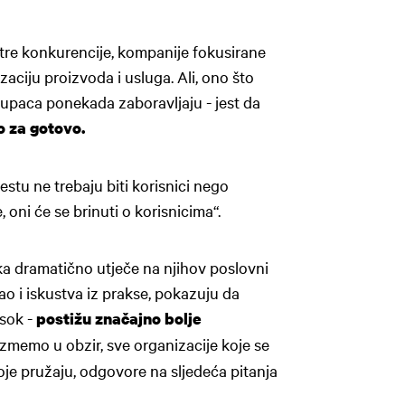
oštre konkurencije, kompanije fokusirane
zaciju proizvoda i usluga. Ali, ono što
upaca ponekada zaboravljaju - jest da
o za gotovo.
tu ne trebaju biti korisnici nego
 oni će se brinuti o korisnicima“.
ika dramatično utječe na njihov poslovni
ao i iskustva iz prakse, pokazuju da
sok -
postižu značajno bolje
zmemo u obzir, sve organizacije koje se
oje pružaju, odgovore na sljedeća pitanja