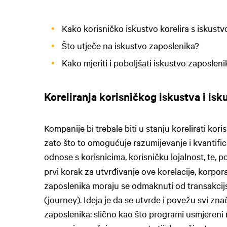
Kako korisničko iskustvo korelira s iskust
Što utječe na iskustvo zaposlenika?
Kako mjeriti i poboljšati iskustvo zaposleni
Koreliranja korisničkog iskustva i is
Kompanije bi trebale biti u stanju korelirati ko
zato što to omogućuje razumijevanje i kvantific
odnose s korisnicima, korisničku lojalnost, te, p
prvi korak za utvrđivanje ove korelacije, korpor
zaposlenika moraju se odmaknuti od transakcijsk
(journey). Ideja je da se utvrde i povežu svi z
zaposlenika: slično kao što programi usmjereni 