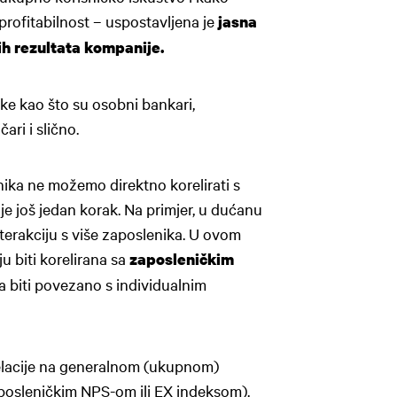
profitabilnost – uspostavljena je
jasna
ih rezultata kompanije.
ike kao što su osobni bankari,
ari i slično.
nika ne možemo direktno korelirati s
e još jedan korak. Na primjer, u dućanu
terakciju s više zaposlenika. U ovom
u biti korelirana sa
zaposleničkim
a biti povezano s individualnim
relacije na generalnom (ukupnom)
posleničkim NPS-om ili EX indeksom).