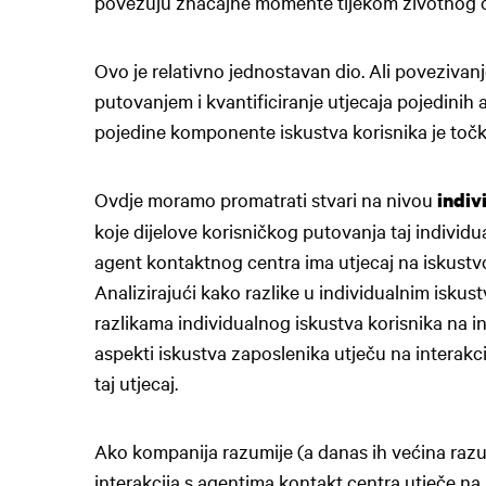
povezuju značajne momente tijekom životnog ci
Ovo je relativno jednostavan dio. Ali povezivan
putovanjem i kvantificiranje utjecaja pojedinih
pojedine komponente iskustva korisnika je točk
Ovdje moramo promatrati stvari na nivou
indiv
koje dijelove korisničkog putovanja taj individua
agent kontaktnog centra ima utjecaj na iskustv
Analizirajući kako razlike u individualnim iskus
razlikama individualnog iskustva korisnika na i
aspekti iskustva zaposlenika utječu na interakcij
taj utjecaj.
Ako kompanija razumije (a danas ih većina razu
interakcija s agentima kontakt centra utječe na