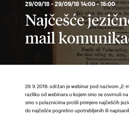
29/09/18 - 29/09/18 14:00 - 15:00
Najčešće jezičn
mail komunikac
29. 9. 2018. održan je webinar pod nazivom „E-m
razliku od webinara u kojem smo se osvrnuli na
smo s polaznicima prošli primjere najčešćih jezi
do najčešće pogrešno upotrebljenih ili napisanih