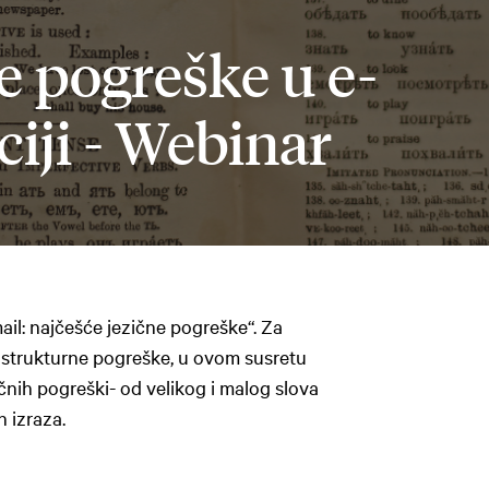
e pogreške u e-
iji - Webinar
ail: najčešće jezične pogreške“. Za
 strukturne pogreške, u ovom susretu
čnih pogreški- od velikog i malog slova
 izraza.