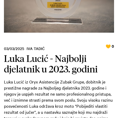
0
03/03/2025
IVA TADIĆ
Luka Lucić - Najbolji
djelatnik u 2023. godini
Luka Lucić iz Oryx Asistencije Zubak Grupe, dobitnik je
prestižne nagrade za Najboljeg djelatnika 2023. godine i
njegov je uspjeh rezultat ne samo profesionalnog pristupa,
već i iznimne strasti prema svom poslu. Svoju visoku razinu
posvećenosti Luka održava kroz moto "Pobijediti vlastiti
rezultat od jučer", a u nastavku saznajte koji mu najdraži
trenuci u svakodnevnom radu i koje bi savjete dao onima