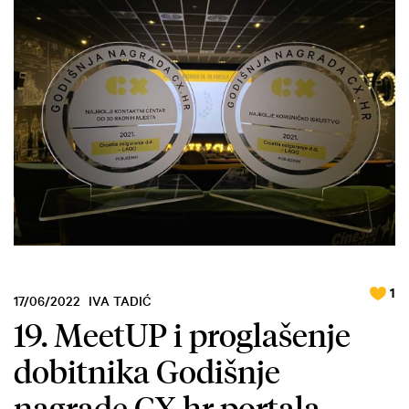
1
17/06/2022
IVA TADIĆ
19. MeetUP i proglašenje
dobitnika Godišnje
nagrade CX.hr portala