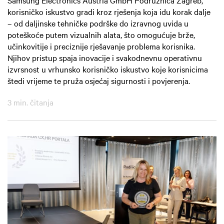
Samsung Electronics Austria GmbH Podružnica Zagreb,
korisničko iskustvo gradi kroz rješenja koja idu korak dalje
– od daljinske tehničke podrške do izravnog uvida u
poteškoće putem vizualnih alata, što omogućuje brže,
učinkovitije i preciznije rješavanje problema korisnika.
Njihov pristup spaja inovacije i svakodnevnu operativnu
izvrsnost u vrhunsko korisničko iskustvo koje korisnicima
štedi vrijeme te pruža osjećaj sigurnosti i povjerenja.
3 min. čitanja