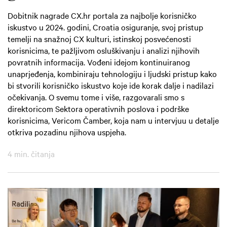
Dobitnik nagrade CX.hr portala za najbolje korisničko
iskustvo u 2024. godini, Croatia osiguranje, svoj pristup
temelji na snažnoj CX kulturi, istinskoj posvećenosti
korisnicima, te pažljivom osluškivanju i analizi njihovih
povratnih informacija. Vođeni idejom kontinuiranog
unaprjeđenja, kombiniraju tehnologiju i ljudski pristup kako
bi stvorili korisničko iskustvo koje ide korak dalje i nadilazi
očekivanja. O svemu tome i više, razgovarali smo s
direktoricom Sektora operativnih poslova i podrške
korisnicima, Vericom Čamber, koja nam u intervjuu u detalje
otkriva pozadinu njihova uspjeha.
4 min. čitanja