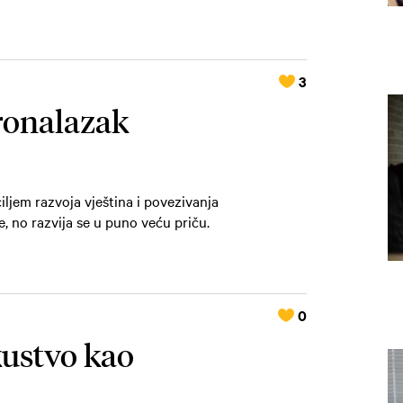
3
pronalazak
jem razvoja vještina i povezivanja
, no razvija se u puno veću priču.
0
kustvo kao