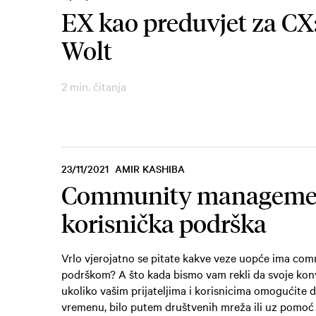
EX kao preduvjet za CX:
Wolt
2 min. čitanja
23/11/2021
AMIR KASHIBA
Community management 
korisnička podrška
Vrlo vjerojatno se pitate kakve veze uopće ima c
podrškom? A što kada bismo vam rekli da svoje kon
ukoliko vašim prijateljima i korisnicima omogućite
vremenu, bilo putem društvenih mreža ili uz pomoć