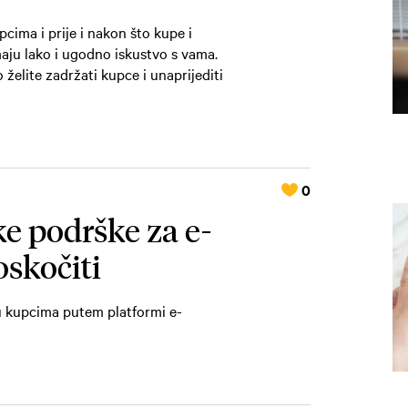
cima i prije i nakon što kupe i
maju lako i ugodno iskustvo s vama.
želite zadržati kupce i unaprijediti
0
ke podrške za e-
oskočiti
u kupcima putem platformi e-