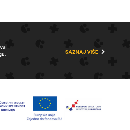
ava
SAZNAJ VIŠE
gu.