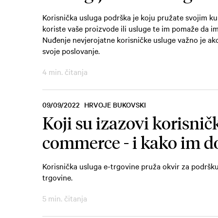
Korisnička usluga podrška je koju pružate svojim kup
koriste vaše proizvode ili usluge te im pomaže da i
Nuđenje nevjerojatne korisničke usluge važno je ako 
svoje poslovanje.
4 min. čitanja
09/09/2022
HRVOJE BUKOVSKI
Koji su izazovi korisnič
commerce - i kako im d
Korisnička usluga e-trgovine pruža okvir za podršk
trgovine.
5 min. čitanja