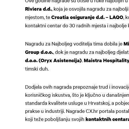
Ove godine nagrade su otišle u ruke najboljih u 
, koja je osvojila nagradu za najbolj
Riviera d.d.
mjestom, te
, 
Croatia osiguranje d.d. – LAQO
kontaktni centar do 30 radnih mjesta i najbolje 
Nagradu za Najboljeg voditelja tima dobila je
Mi
, dok je nagradu za najboljeg djel
Group d.o.o.
.
d.o.o. (Oryx Asistencija)
Maistra Hospitalit
timski duh.
Dodjela ovih nagrada prepoznaje trud i inovacij
korisničkog iskustva, što je ključno u današnje
standarda kvalitete usluge u Hrvatskoj, a pobjed
prakse u industriji. Nagrade CX.hr portala postal
koji teže poboljšanju svojih
kontaktnih centar