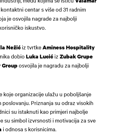
industriji, među kojima se ističu
Valamar
i kontaktni centar s više od 31 radnim
koja je osvojila nagrade za najbolji
korisničko iskustvo.
iz tvrtke
la Nežić
Aminess Hospitality
atnika dobio
iz
Luka Lucić
Zubak Grupe
osvojila je nagradu za najbolji
y Group
e koje organizacije ulažu u poboljšanje
m poslovanju. Priznanja su odraz visokih
nici su istaknuti kao primjeri najbolje
e su simbol izvrsnosti i motivacija za sve
i odnosa s korisnicima.
a