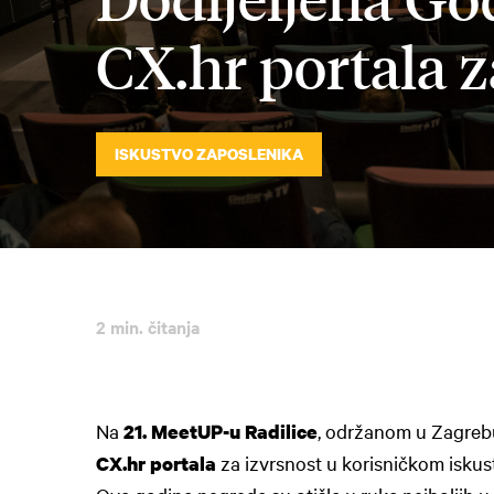
CX.hr portala z
ISKUSTVO ZAPOSLENIKA
2 min. čitanja
Na
, održanom u Zagrebu
21. MeetUP-u Radilice
za izvrsnost u korisničkom iskus
CX.hr portala